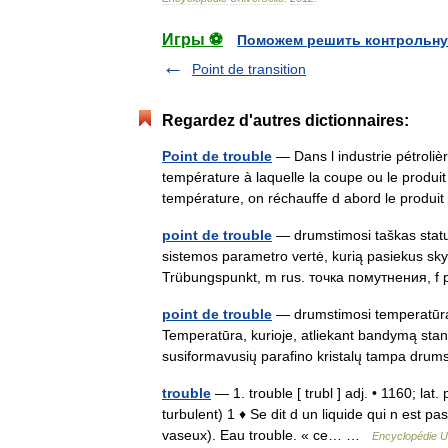
Игры ⚽
Поможем решить контрольну
Point de transition
Regardez d'autres dictionnaires:
Point de trouble
— Dans l industrie pétrolièr
température à laquelle la coupe ou le produit
température, on réchauffe d abord le produ
point de trouble
— drumstimosi taškas statusa
sistemos parametro vertė, kurią pasiekus skys
Trübungspunkt, m rus. точка помутнения, 
point de trouble
— drumstimosi temperatūra st
Temperatūra, kurioje, atliekant bandymą stan
susiformavusių parafino kristalų tampa dr
trouble
— 1. trouble [ trubl ] adj. • 1160; lat
turbulent) 1 ♦ Se dit d un liquide qui n est p
vaseux). Eau trouble. « ce… …
Encyclopédie U