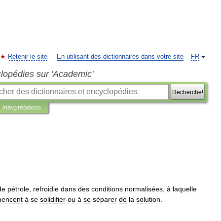
Retenir le site
En utilisant des dictionnaires dans votre site
FR
clopédies sur 'Academic'
Recherche!
interprétations
de
pétrole
,
refroidie
dans
des
conditions
normalisées
,
à
laquelle
encent
à
se
solidifier
ou
à
se
séparer
de
la
solution
.