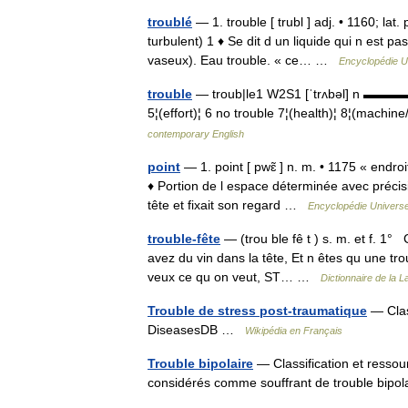
troublé
— 1. trouble [ trubl ] adj. • 1160; lat
turbulent) 1 ♦ Se dit d un liquide qui n est p
vaseux). Eau trouble. « ce… …
Encyclopédie U
trouble
— troub|le1 W2S1 [ˈtrʌbəl] n ▬▬▬▬▬▬
5¦(effort)¦ 6 no trouble 7¦(health)¦ 8¦(
contemporary English
point
— 1. point [ pwɛ̃ ] n. m. • 1175 « endr
♦ Portion de l espace déterminée avec précision
tête et fixait son regard …
Encyclopédie Universe
trouble-fête
— (trou ble fê t ) s. m. et f. 1° 
avez du vin dans la tête, Et n êtes qu une tro
veux ce qu on veut, ST… …
Dictionnaire de la L
Trouble de stress post-traumatique
— Clas
DiseasesDB …
Wikipédia en Français
Trouble bipolaire
— Classification et ressou
considérés comme souffrant de trouble bip