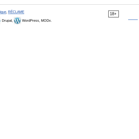
ique
,
RÉCLAME
18+
Drupal,
WordPress, MODx.