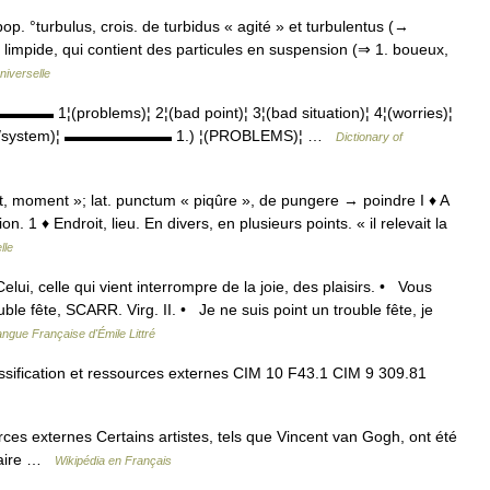
. pop. °turbulus, crois. de turbidus « agité » et turbulentus (→
as limpide, qui contient des particules en suspension (⇒ 1. boueux,
niverselle
▬ 1¦(problems)¦ 2¦(bad point)¦ 3¦(bad situation)¦ 4¦(worries)¦
machine/system)¦ ▬▬▬▬▬▬▬ 1.) ¦(PROBLEMS)¦ …
Dictionary of
oit, moment »; lat. punctum « piqûre », de pungere → poindre I ♦ A
. 1 ♦ Endroit, lieu. En divers, en plusieurs points. « il relevait la
lle
Celui, celle qui vient interrompre de la joie, des plaisirs. • Vous
uble fête, SCARR. Virg. II. • Je ne suis point un trouble fête, je
angue Française d'Émile Littré
sification et ressources externes CIM 10 F43.1 CIM 9 309.81
rces externes Certains artistes, tels que Vincent van Gogh, ont été
olaire …
Wikipédia en Français