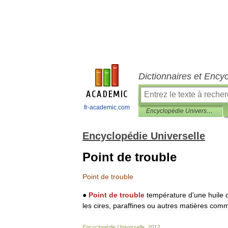
Dictionnaires et Ency
fr-academic.com
Encyclopédie Universelle
Encyclopédie Universelle
Point de trouble
Point
de
trouble
●
Point
de
trouble
température
d
'
une
huile
les
cires
,
paraffines
ou
autres
matières
comm
Encyclopédie
Universelle
.
2012
.