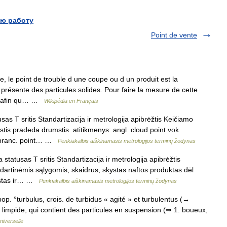
ю работу
Point de vente
e, le point de trouble d une coupe ou d un produit est la
 présente des particules solides. Pour faire la mesure de cette
it afin qu… …
Wikipédia en Français
s T sritis Standartizacija ir metrologija apibrėžtis Keičiamo
tis pradeda drumstis. atitikmenys: angl. cloud point vok.
f pranc. point… …
Penkiakalbis aiškinamasis metrologijos terminų žodynas
atusas T sritis Standartizacija ir metrologija apibrėžtis
dartinėmis sąlygomis, skaidrus, skystas naftos produktas dėl
umstas ir… …
Penkiakalbis aiškinamasis metrologijos terminų žodynas
. pop. °turbulus, crois. de turbidus « agité » et turbulentus (→
as limpide, qui contient des particules en suspension (⇒ 1. boueux,
niverselle